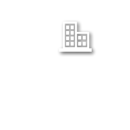
สำนักงานใหญ่ :
132 หมู่ 9 นิคมอุตสาหกรรมเวลโกรว์
ตำบลบางวัว อำเภอบางปะกง
ฉะเชิงเทรา 24180 ประเทศไทย