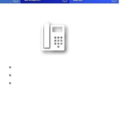
Tel : 038-989090-92
Tel : 062-6051531
Fax : 038-989093