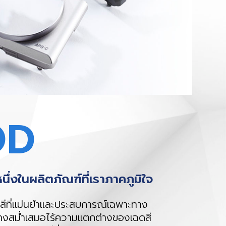
OD
่งในผลิตภัณฑ์ที่เราภาคภูมิใจ
สีที่แม่นยำและประสบการณ์เฉพาะทาง
่างสม่ำเสมอไร้ความแตกต่างของเฉดสี