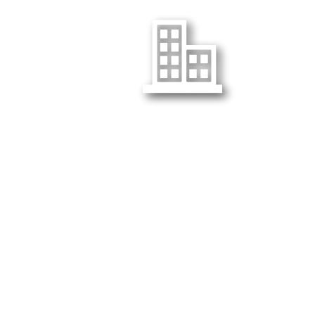
本社所在地（Head Office) :
〒24180 チャチューンサオ県
バンパコン郡 バンワー地区
ウェルグロ・インダストリアル
・エステート 132番地 ムー9