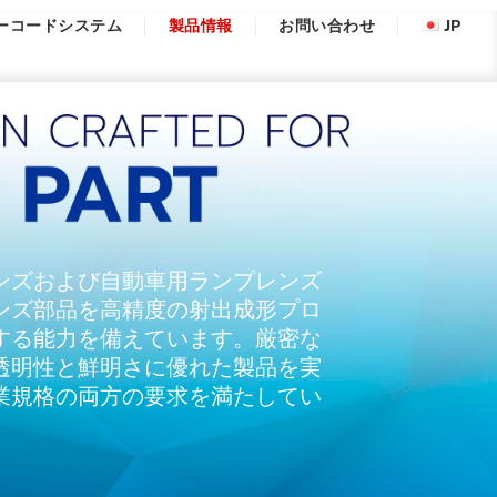
ーコードシステム
製品情報
お問い合わせ
JP
ンズおよび自動車用ランプレンズ
ンズ部品を高精度の射出成形プロ
する能力を備えています。厳密な
透明性と鮮明さに優れた製品を実
業規格の両方の要求を満たしてい