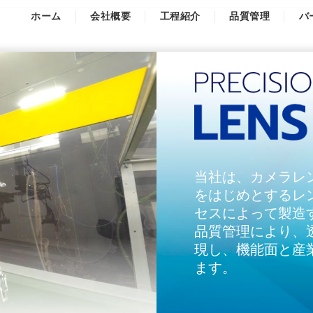
ホーム
会社概要
工程紹介
品質管理
バ
当社は、カメラレ
をはじめとするレ
セスによって製造
品質管理により、
現し、機能面と産
ます。