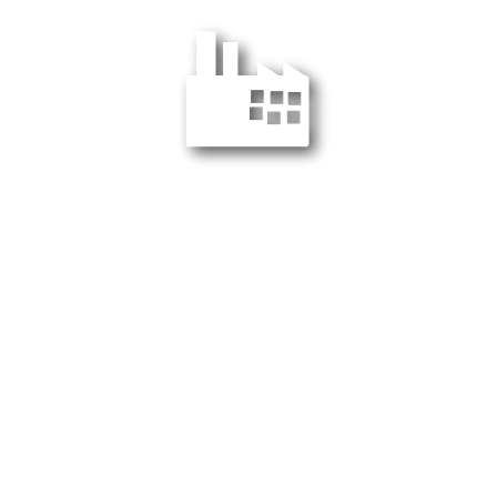
第2工場（Factory）:
〒24180 チャチューンサオ県
バンパコン郡 バンワー地区
ウェルグロ・インダストリアル
・エステート 168番地